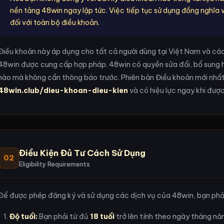
nền tảng 48win ngay lập tức. Việc tiếp tục sử dụng đồng nghĩa v
đối với toàn bộ điều khoản.
Điều khoản này áp dụng cho tất cả người dùng tại Việt Nam và các
48win được cung cấp hợp pháp. 48win có quyền sửa đổi, bổ sung h
nào mà không cần thông báo trước. Phiên bản Điều khoản mới nhất 
48win.club/dieu-khoan-dieu-kien
và có hiệu lực ngay khi đượ
Điều Kiện Đủ Tư Cách Sử Dụng
02
Eligibility Requirements
Để được phép đăng ký và sử dụng các dịch vụ của 48win, bạn phải
Độ tuổi:
Bạn phải từ đủ
18 tuổi
trở lên tính theo ngày tháng năm