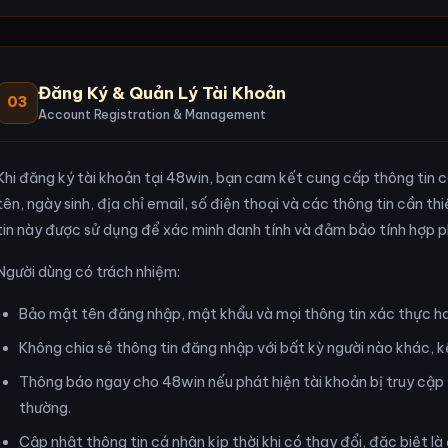
Đăng Ký & Quản Lý Tài Khoản
03
Account Registration & Management
Khi đăng ký tài khoản tại 48win, bạn cam kết cung cấp thông tin
tên, ngày sinh, địa chỉ email, số điện thoại và các thông tin cần 
tin này được sử dụng để xác minh danh tính và đảm bảo tính hợp p
Người dùng có trách nhiệm:
Bảo mật tên đăng nhập, mật khẩu và mọi thông tin xác thực hai
Không chia sẻ thông tin đăng nhập với bất kỳ người nào khác, kể
Thông báo ngay cho 48win nếu phát hiện tài khoản bị truy cập
thường.
Cập nhật thông tin cá nhân kịp thời khi có thay đổi, đặc biệt là đ