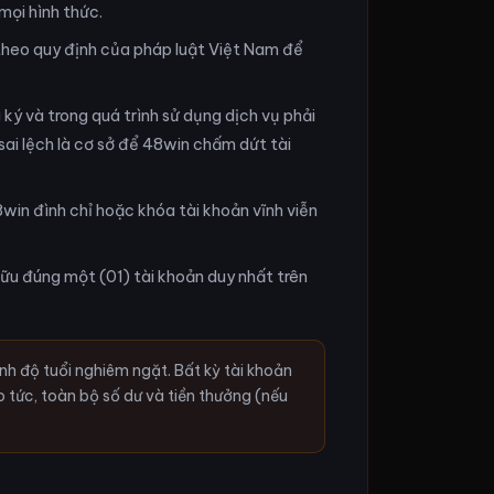
mọi hình thức.
 theo quy định của pháp luật Việt Nam để
ký và trong quá trình sử dụng dịch vụ phải
sai lệch là cơ sở để 48win chấm dứt tài
8win đình chỉ hoặc khóa tài khoản vĩnh viễn
ữu đúng một (01) tài khoản duy nhất trên
nh độ tuổi nghiêm ngặt. Bất kỳ tài khoản
p tức, toàn bộ số dư và tiền thưởng (nếu