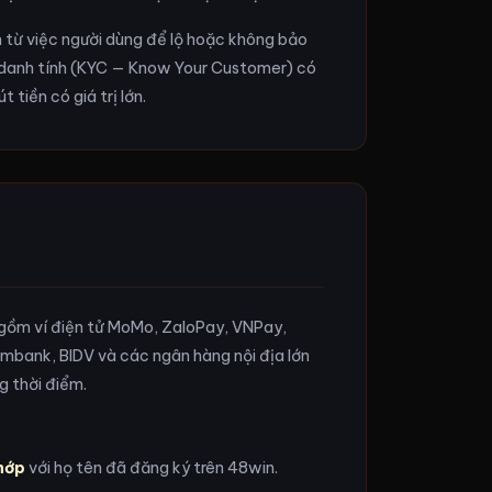
h từ việc người dùng để lộ hoặc không bảo
 danh tính (KYC — Know Your Customer) có
 tiền có giá trị lớn.
 gồm ví điện tử MoMo, ZaloPay, VNPay,
bank, BIDV và các ngân hàng nội địa lớn
g thời điểm.
hớp
với họ tên đã đăng ký trên 48win.