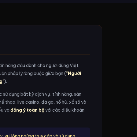
tín hàng đầu dành cho người dùng Việt
huận pháp lý ràng buộc giữa bạn (
"Người
g"
).
c sử dụng bất kỳ dịch vụ, tính năng, sản
thao, live casino, đá gà, nổ hũ, xổ số và
ểu và
đồng ý toàn bộ
với các điều khoản
y, vui lòng ngừng truy cập và sử dụng