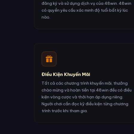
đăng ký và sử dụng dịch vụ của 48win. 48win
có quyền yêu cầu xác minh độ tuổi bất kỳ lúc
nào.
Điều Kiện Khuyến Mãi
Tất cả các chương trình khuyến mãi, thưởng
chào mừng và hoàn tiền tại 48win đều có điều
kiện vòng cược và thời hạn áp dụng riêng.
Người chơi cần đọc kỹ điều kiện từng chương
trình trước khi tham gia.