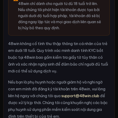
48win chỉ dành cho người từ đủ 18 tuổi trở lên.
Nếu chúng tôi phát hiện tài khoản được tạo bởi
người dưới độ tuổi hợp pháp, tài khoản đó sẽ bị
đóng ngay lập tức và mọi giao dịch liên quan sẽ
bị hủy bỏ theo quy định.
48win không cố tình thu thập thông tin cá nhân của trẻ
em dưới 18 tuổi. Quy trình xác minh danh tính KYC bắt
buộc tại 48win bao gồm kiểm tra giấy tờ tùy thân có
ảnh và xác nhận ngày sinh để đảm bảo chỉ người đủ tuổi
mới có thể sử dụng dịch vụ.
Nếu bạn là phụ huynh hoặc người giám hộ và nghi ngờ
con em mình đã đăng ký tài khoản trên 48win, vui lòng
liên hệ ngay với chúng tôi qua
support@48win.club
để
được xử lý kịp thời. Chúng tôi cũng khuyến nghị các bậc
phụ huynh sử dụng phần mềm kiểm soát nội dung gia
đình trên thiết bị của trẻ em.