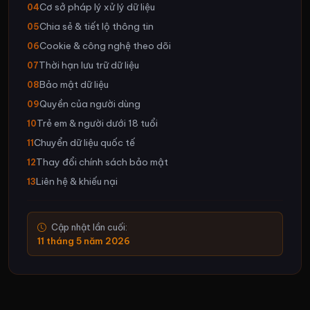
Cơ sở pháp lý xử lý dữ liệu
04
Chia sẻ & tiết lộ thông tin
05
Cookie & công nghệ theo dõi
06
Thời hạn lưu trữ dữ liệu
07
Bảo mật dữ liệu
08
Quyền của người dùng
09
Trẻ em & người dưới 18 tuổi
10
Chuyển dữ liệu quốc tế
11
Thay đổi chính sách bảo mật
12
Liên hệ & khiếu nại
13
Cập nhật lần cuối:
11 tháng 5 năm 2026