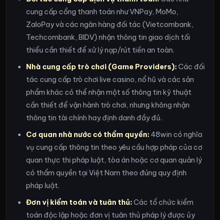
cung cấp cổng thanh toán như VNPay, MoMo,
ZaloPay và các ngân hàng đối tác (Vietcombank,
Techcombank, BIDV) nhận thông tin giao dịch tối
thiểu cần thiết để xử lý nạp/rút tiền an toàn.
Nhà cung cấp trò chơi (Game Providers):
Các đối
tác cung cấp trò chơi live casino, nổ hũ và các sản
phẩm khác có thể nhận một số thông tin kỹ thuật
cần thiết để vận hành trò chơi, nhưng không nhận
thông tin tài chính hay định danh đầy đủ.
Cơ quan nhà nước có thẩm quyền:
48win có nghĩa
vụ cung cấp thông tin theo yêu cầu hợp pháp của cơ
quan thực thi pháp luật, tòa án hoặc cơ quan quản lý
có thẩm quyền tại Việt Nam theo đúng quy định
pháp luật.
Đơn vị kiểm toán và tuân thủ:
Các tổ chức kiểm
toán độc lập hoặc đơn vị tuân thủ pháp lý được ủy