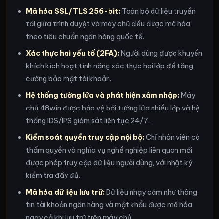
Mã hóa SSL/TLS 256-bit:
Toàn bộ dữ liệu truyền
tải giữa trình duyệt và máy chủ đều được mã hóa
theo tiêu chuẩn ngân hàng quốc tế.
Xác thực hai yếu tố (2FA):
Người dùng được khuyến
khích kích hoạt tính năng xác thực hai lớp để tăng
cường bảo mật tài khoản.
Hệ thống tường lửa và phát hiện xâm nhập:
Máy
chủ 48win được bảo vệ bởi tường lửa nhiều lớp và hệ
thống IDS/IPS giám sát liên tục 24/7.
Kiểm soát quyền truy cập nội bộ:
Chỉ nhân viên có
thẩm quyền và nghĩa vụ nghề nghiệp liên quan mới
được phép truy cập dữ liệu người dùng, với nhật ký
kiểm tra đầy đủ.
Mã hóa dữ liệu lưu trữ:
Dữ liệu nhạy cảm như thông
tin tài khoản ngân hàng và mật khẩu được mã hóa
ngay cả khi lưu trữ trên máy chủ.