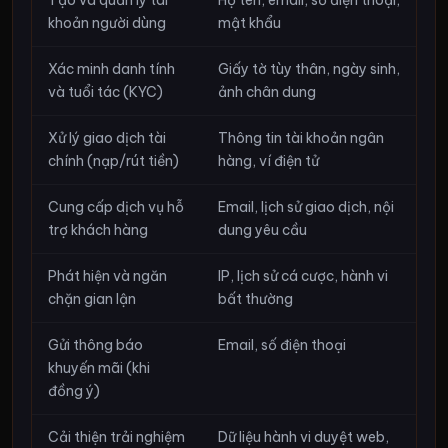
Tạo và quản lý tài
Họ tên, email, số điện thoại,
khoản người dùng
mật khẩu
Xác minh danh tính
Giấy tờ tùy thân, ngày sinh,
và tuổi tác (KYC)
ảnh chân dung
Xử lý giao dịch tài
Thông tin tài khoản ngân
chính (nạp/rút tiền)
hàng, ví điện tử
Cung cấp dịch vụ hỗ
Email, lịch sử giao dịch, nội
trợ khách hàng
dung yêu cầu
Phát hiện và ngăn
IP, lịch sử cá cược, hành vi
chặn gian lận
bất thường
Gửi thông báo
Email, số điện thoại
khuyến mãi (khi
đồng ý)
Cải thiện trải nghiệm
Dữ liệu hành vi duyệt web,