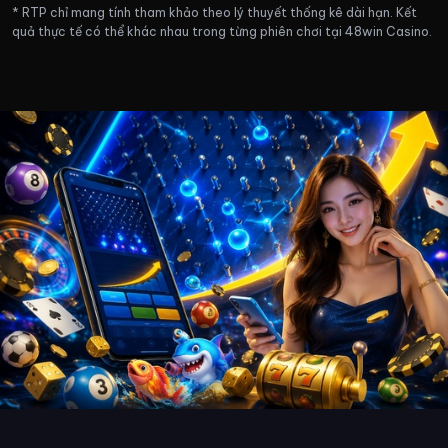
* RTP chỉ mang tính tham khảo theo lý thuyết thống kê dài hạn. Kết
quả thực tế có thể khác nhau trong từng phiên chơi tại 48win Casino.