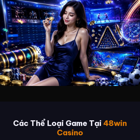
Các Thể Loại Game Tại
48win
Casino