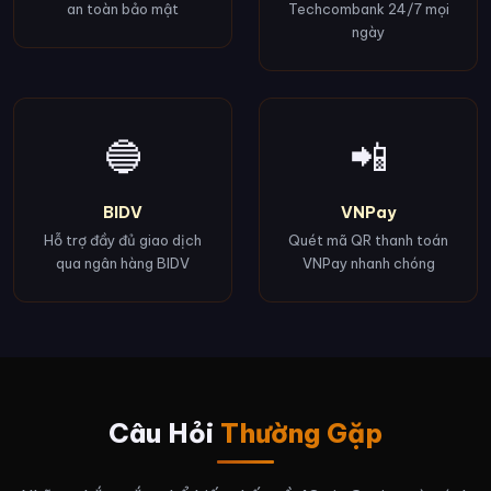
an toàn bảo mật
Techcombank 24/7 mọi
ngày
🔵
📲
BIDV
VNPay
Hỗ trợ đầy đủ giao dịch
Quét mã QR thanh toán
qua ngân hàng BIDV
VNPay nhanh chóng
Câu Hỏi
Thường Gặp