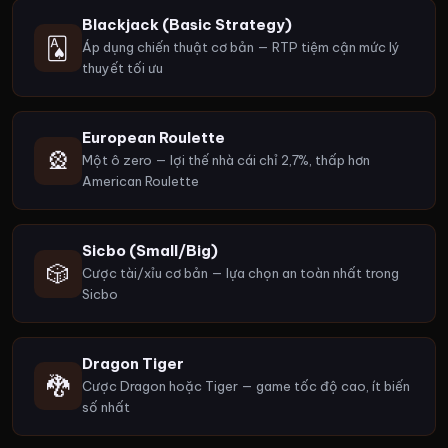
Blackjack (Basic Strategy)
🂡
Áp dụng chiến thuật cơ bản — RTP tiệm cận mức lý
thuyết tối ưu
European Roulette
🎡
Một ô zero — lợi thế nhà cái chỉ 2,7%, thấp hơn
American Roulette
Sicbo (Small/Big)
🎲
Cược tài/xỉu cơ bản — lựa chọn an toàn nhất trong
Sicbo
Dragon Tiger
🐉
Cược Dragon hoặc Tiger — game tốc độ cao, ít biến
số nhất