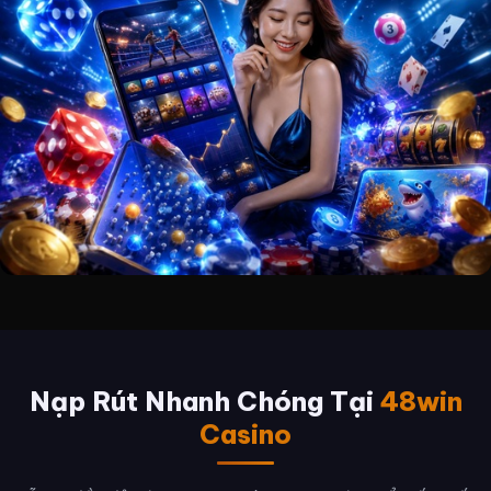
Nạp Rút Nhanh Chóng Tại
48win
Casino