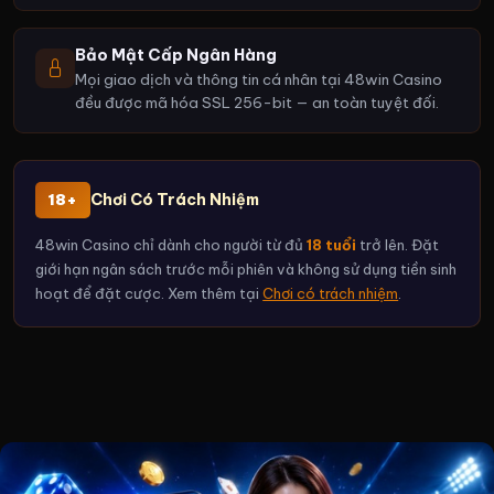
Bảo Mật Cấp Ngân Hàng
Mọi giao dịch và thông tin cá nhân tại 48win Casino
đều được mã hóa SSL 256-bit — an toàn tuyệt đối.
18+
Chơi Có Trách Nhiệm
48win Casino chỉ dành cho người từ đủ
18 tuổi
trở lên. Đặt
giới hạn ngân sách trước mỗi phiên và không sử dụng tiền sinh
hoạt để đặt cược. Xem thêm tại
Chơi có trách nhiệm
.