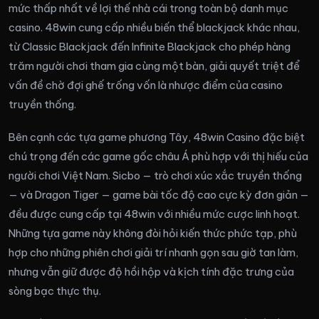
mức thấp nhất về lợi thế nhà cái trong toàn bộ danh mục
casino. 48win cung cấp nhiều biến thể blackjack khác nhau,
từ Classic Blackjack đến Infinite Blackjack cho phép hàng
trăm người chơi tham gia cùng một bàn, giải quyết triệt để
vấn đề chờ đợi ghế trống vốn là nhược điểm của casino
truyền thống.
Bên cạnh các tựa game phương Tây, 48win Casino đặc biệt
chú trọng đến các game gốc châu Á phù hợp với thị hiếu của
người chơi Việt Nam. Sicbo — trò chơi xúc xắc truyền thống
— và Dragon Tiger — game bài tốc độ cao cực kỳ đơn giản —
đều được cung cấp tại 48win với nhiều mức cược linh hoạt.
Những tựa game này không đòi hỏi kiến thức phức tạp, phù
hợp cho những phiên chơi giải trí nhanh gọn sau giờ tan làm,
nhưng vẫn giữ được độ hồi hộp và kịch tính đặc trưng của
sòng bạc thực thụ.