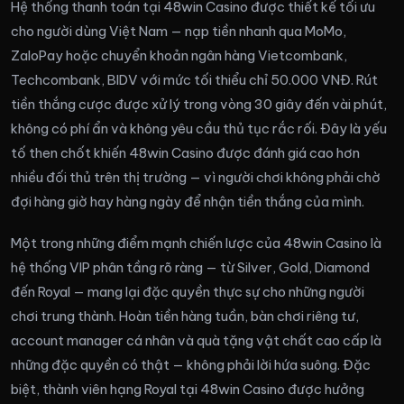
Hệ thống thanh toán tại 48win Casino được thiết kế tối ưu
cho người dùng Việt Nam — nạp tiền nhanh qua MoMo,
ZaloPay hoặc chuyển khoản ngân hàng Vietcombank,
Techcombank, BIDV với mức tối thiểu chỉ 50.000 VNĐ. Rút
tiền thắng cược được xử lý trong vòng 30 giây đến vài phút,
không có phí ẩn và không yêu cầu thủ tục rắc rối. Đây là yếu
tố then chốt khiến 48win Casino được đánh giá cao hơn
nhiều đối thủ trên thị trường — vì người chơi không phải chờ
đợi hàng giờ hay hàng ngày để nhận tiền thắng của mình.
Một trong những điểm mạnh chiến lược của 48win Casino là
hệ thống VIP phân tầng rõ ràng — từ Silver, Gold, Diamond
đến Royal — mang lại đặc quyền thực sự cho những người
chơi trung thành. Hoàn tiền hàng tuần, bàn chơi riêng tư,
account manager cá nhân và quà tặng vật chất cao cấp là
những đặc quyền có thật — không phải lời hứa suông. Đặc
biệt, thành viên hạng Royal tại 48win Casino được hưởng