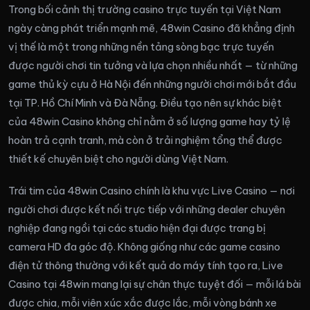
Trong bối cảnh thị trường casino trực tuyến tại Việt Nam
ngày càng phát triển mạnh mẽ, 48win Casino đã khẳng định
vị thế là một trong những nền tảng sòng bạc trực tuyến
được người chơi tin tưởng và lựa chọn nhiều nhất — từ những
game thủ kỳ cựu ở Hà Nội đến những người chơi mới bắt đầu
tại TP. Hồ Chí Minh và Đà Nẵng. Điều tạo nên sự khác biệt
của 48win Casino không chỉ nằm ở số lượng game hay tỷ lệ
hoàn trả cạnh tranh, mà còn ở trải nghiệm tổng thể được
thiết kế chuyên biệt cho người dùng Việt Nam.
Trái tim của 48win Casino chính là khu vực Live Casino — nơi
người chơi được kết nối trực tiếp với những dealer chuyên
nghiệp đang ngồi tại các studio hiện đại được trang bị
camera HD đa góc độ. Không giống như các game casino
điện tử thông thường với kết quả do máy tính tạo ra, Live
Casino tại 48win mang lại sự chân thực tuyệt đối — mỗi lá bài
được chia, mỗi viên xúc xắc được lắc, mỗi vòng bánh xe