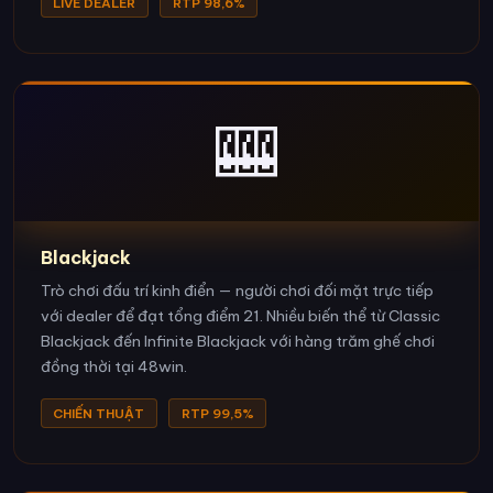
LIVE DEALER
RTP 98,6%
🎰
Blackjack
Trò chơi đấu trí kinh điển — người chơi đối mặt trực tiếp
với dealer để đạt tổng điểm 21. Nhiều biến thể từ Classic
Blackjack đến Infinite Blackjack với hàng trăm ghế chơi
đồng thời tại 48win.
CHIẾN THUẬT
RTP 99,5%