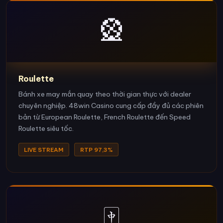
🎡
Roulette
Bánh xe may mắn quay theo thời gian thực với dealer
chuyên nghiệp. 48win Casino cung cấp đầy đủ các phiên
bản từ European Roulette, French Roulette đến Speed
Roulette siêu tốc.
LIVE STREAM
RTP 97,3%
🀄