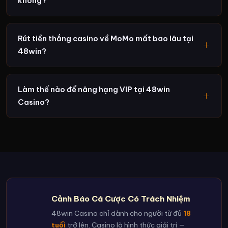
không?
Rút tiền thắng casino về MoMo mất bao lâu tại
48win?
Làm thế nào để nâng hạng VIP tại 48win
Casino?
Cảnh Báo Cá Cược Có Trách Nhiệm
48win Casino chỉ dành cho người từ đủ
18
tuổi
trở lên. Casino là hình thức giải trí —