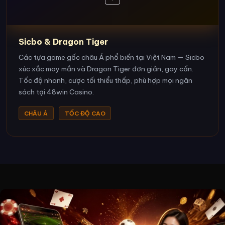
Sicbo & Dragon Tiger
Các tựa game gốc châu Á phổ biến tại Việt Nam — Sicbo
xúc xắc may mắn và Dragon Tiger đơn giản, gay cấn.
Tốc độ nhanh, cược tối thiểu thấp, phù hợp mọi ngân
sách tại 48win Casino.
CHÂU Á
TỐC ĐỘ CAO